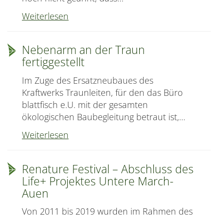
20-
Weiterlesen
Jahre-
blattfisch-
Nebenarm an der Traun
Feier
fertiggestellt
Im Zuge des Ersatzneubaues des
Kraftwerks Traunleiten, für den das Büro
blattfisch e.U. mit der gesamten
ökologischen Baubegleitung betraut ist,…
Nebenarm
Weiterlesen
an
der
Renature Festival – Abschluss des
Traun
Life+ Projektes Untere March-
fertiggestellt
Auen
Von 2011 bis 2019 wurden im Rahmen des