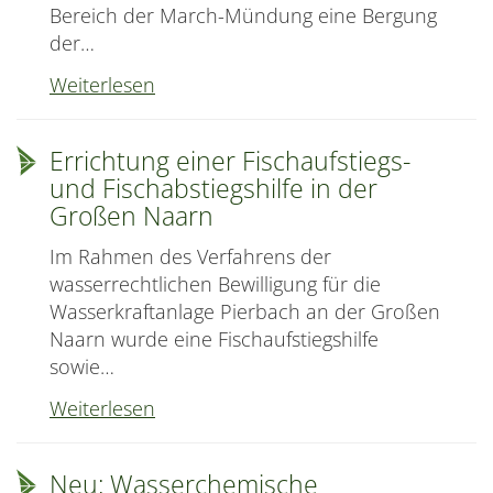
Bereich der March-Mündung eine Bergung
der…
Bestandsbergung
Weiterlesen
und
Monitoring
Errichtung einer Fischaufstiegs-
der
und Fischabstiegshilfe in der
Najaden
Großen Naarn
Im Rahmen des Verfahrens der
wasserrechtlichen Bewilligung für die
Wasserkraftanlage Pierbach an der Großen
Naarn wurde eine Fischaufstiegshilfe
sowie…
Errichtung
Weiterlesen
einer
Fischaufstiegs-
Neu: Wasserchemische
und