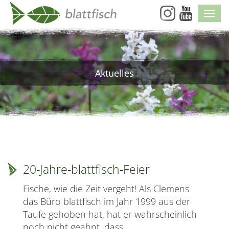
Skip
Navi
Navigation
Aktuelles
20-Jahre-blattfisch-Feier
Fische, wie die Zeit vergeht! Als Clemens
das Büro blattfisch im Jahr 1999 aus der
Taufe gehoben hat, hat er wahrscheinlich
noch nicht geahnt, dass…