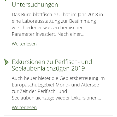
Untersuchungen
Fischabstiegshilfe
in
Das Büro blattfisch e.U. hat im Jahr 2018 in
der
eine Laborausstattung zur Bestimmung
Großen
verschiedener wasserchemischer
Naarn
Parameter investiert. Nach einer…
Neu:
Weiterlesen
Wasserchemische
Untersuchungen
Exkursionen zu Perlfisch- und
Seelaubenlaichzügen 2019
Auch heuer bietet die Gebietsbetreuung im
Europaschutzgebiet Mond- und Attersee
zur Zeit der Perlfisch- und
Seelaubenlaichzüge wieder Exkursionen…
Exkursionen
Weiterlesen
zu