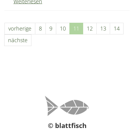
Passendes
Weiterlesen
Weihnachtsgeschenk
für
alle
vorherige
8
9
10
11
12
13
14
Freunde
der
nächste
Gewässerökologie
© blattfisch