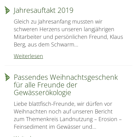
Perlfisch-
Jahresauftakt 2019
und
Seelaubenlaichzügen
Gleich zu Jahresanfang mussten wir
2019
schweren Herzens unseren langjährigen
Mitarbeiter und persönlichen Freund, Klaus
Berg, aus dem Schwarm…
Jahresauftakt
Weiterlesen
2019
Passendes Weihnachtsgeschenk
für alle Freunde der
Gewässerökologie
Liebe blattfisch-Freunde, wir dürfen vor
Weihnachten noch auf unseren Bericht
zum Themenkreis Landnutzung – Erosion –
Feinsediment im Gewässer und…