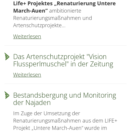
Life+ Projektes „Renaturierung Untere
March-Auen“
ambitionierte
Renaturierungsmaßnahmen und
Artenschutzprojekte…
Renature
Weiterlesen
Festival
–
Das Artenschutzprojekt "Vision
Abschluss
Flussperlmuschel" in der Zeitung
des
Life+
Das
Weiterlesen
Projektes
Artenschutzprojekt
Untere
"Vision
Bestandsbergung und Monitoring
March-
Flussperlmuschel"
der Najaden
Auen
in
der
Im Zuge der Umsetzung der
Zeitung
Renaturierungsmaßnahmen aus dem LIFE+
Projekt „Untere March-Auen“ wurde im