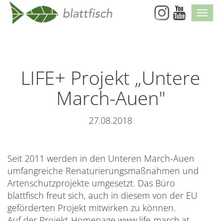
Skip
Navi
Navigation
LIFE+ Projekt „Untere
March-Auen"
27.08.2018
Seit 2011 werden in den Unteren March-Auen
umfangreiche Renaturierungsmaßnahmen und
Artenschutzprojekte umgesetzt. Das Büro
blattfisch freut sich, auch in diesem von der EU
geförderten Projekt mitwirken zu können.
Auf der Projekt-Homepage
www.life-march.at