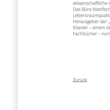
wissenschaftliche
Das Büro blattfisc
Lebensraumqualitä
Herausgeber der „L
Elsevier – einem d
Fachbücher – nomi
Zurück