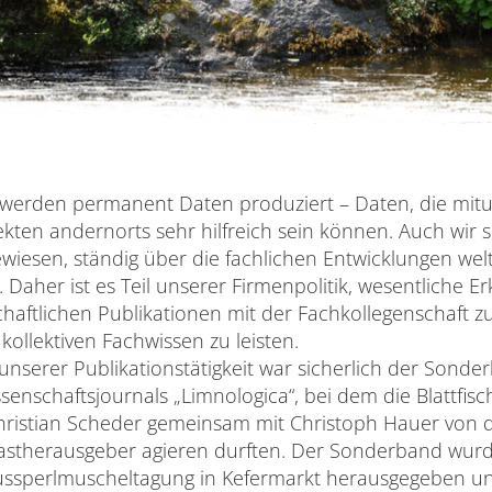
h werden permanent Daten produziert – Daten, die mitu
kten andernorts sehr hilfreich sein können. Auch wir s
ewiesen, ständig über die fachlichen Entwicklungen wel
 Daher ist es Teil unserer Firmenpolitik, wesentliche Er
haftlichen Publikationen mit der Fachkollegenschaft zu
kollektiven Fachwissen zu leisten.
 unserer Publikationstätigkeit war sicherlich der Sond
enschaftsjournals „Limnologica“, bei dem die Blattfis
istian Scheder gemeinsam mit Christoph Hauer von de
astherausgeber agieren durften. Der Sonderband wurde
lussperlmuscheltagung in Kefermarkt herausgegeben un