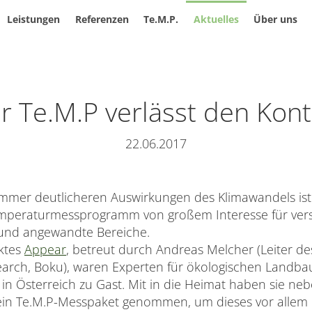
Leistungen
Referenzen
Te.M.P.
Aktuelles
Über uns
r Te.M.P verlässt den Kont
22.06.2017
immer deutlicheren Auswirkungen des Klimawandels ist 
peraturmessprogramm von großem Interesse für ver
 und angewandte Bereiche.
ktes
Appear
, betreut durch Andreas Melcher (Leiter de
arch, Boku), waren Experten für ökologischen Landb
n Österreich zu Gast. Mit in die Heimat haben sie neb
ein Te.M.P-Messpaket genommen, um dieses vor alle