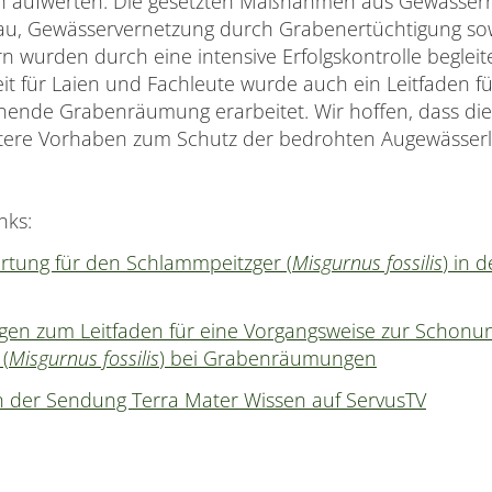
ich aufwerten. Die gesetzten Maßnahmen aus Gewässer
, Gewässervernetzung durch Grabenertüchtigung so
n wurden durch eine intensive Erfolgskontrolle begleit
eit für Laien und Fachleute wurde auch ein Leitfaden fü
onende Grabenräumung erarbeitet. Wir hoffen, dass die
itere Vorhaben zum Schutz der bedrohten Augewässerle
nks:
tung für den Schlammpeitzger (
Misgurnus fossilis
) in 
gen zum Leitfaden für eine Vorgangsweise zur Schonu
(
Misgurnus fossilis
) bei Grabenräumungen
in der Sendung Terra Mater Wissen auf ServusTV