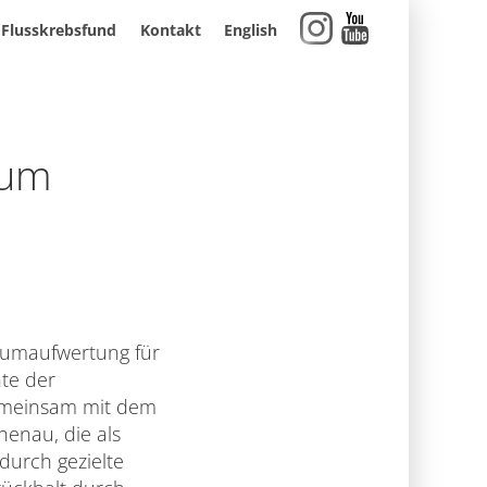
Flusskrebsfund
Kontakt
English
zum
aumaufwertung für
te der
gemeinsam mit dem
henau, die als
urch gezielte