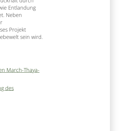
rückhalt durch
wie Entlandung
et. Neben
r
ses Projekt
bewelt sein wird.
den March-Thaya-
ng des