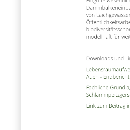
Eingriffe wesentl
Dammbalkeneinbau
von Laichgewässer
Öffentlichkeitsarb
biodiversitätssch
modellhaft für we
Downloads und Li
Lebensraumaufwer
Auen - Endbericht
Fachliche Grundla
Schlammpeitzgers 
Link zum Beitrag 